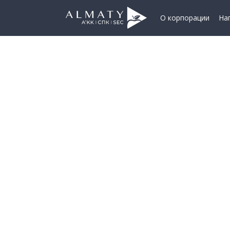
О корпорации
На