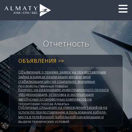
Отчетность
ОБЪЯВЛЕНИЯ >>
Объявление о приеме заявок на предоставление
займа в рамках реализации механизмов
стабилизации цен на социально значимые
продовольственные товары
Конкурс на реализацию инвестиционного проекта
«Модернизация, установка и эксплуатация
автобусных остановочных комплексов на
территории города Алматы»
Публичные слушания на утверждение тарифов на
услуги по предоставлению в пользование кабеле-
места в телефонной (кабельной) канализации и
выдачи технических условий