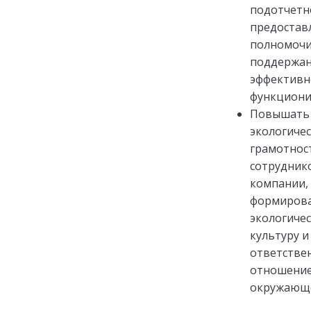
подотчетн
предостав
полномочи
поддержан
эффективн
функциони
Повышать
экологиче
грамотнос
сотрудник
компании,
формиров
экологиче
культуру и
ответстве
отношение
окружающе