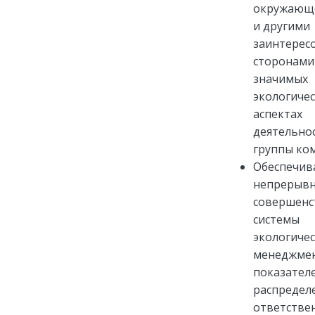
окружающ
и другими
заинтерес
сторонами
значимых
экологиче
аспектах
деятельно
группы ко
Обеспечив
непрерыв
совершенс
системы
экологиче
менеджмен
показател
распредел
ответстве