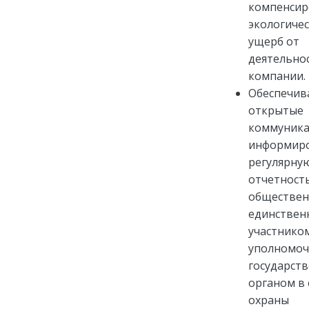
компенсир
экологиче
ущерб от
деятельно
компании.
Обеспечив
открытые
коммуника
информиро
регулярну
отчетност
обществен
единстве
участнико
уполномо
государст
органом в 
охраны