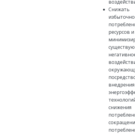
воздействи
Снижать
избыточно
потреблен
ресурсов и
минимизи
существу
негативно
воздейств
окружающ
посредств
внедрения
энергоэфф
технологий
снижения
потреблен
сокращени
потреблен