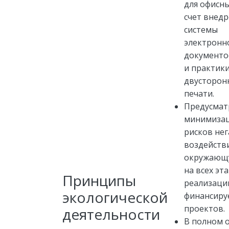
для офисны
счет внед
системы
электронн
документо
и практик
двусторон
печати.
Предусмат
минимиза
рисков не
воздейств
окружающ
на всех эт
Принципы
реализаци
экологической
финансиру
проектов.
деятельности
В полном 