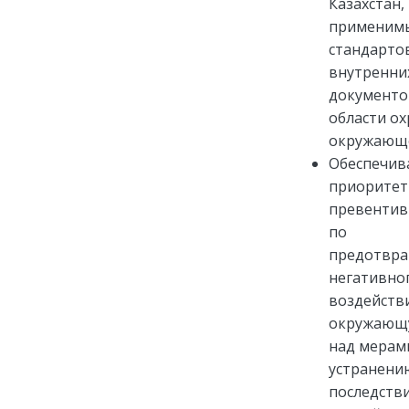
Казахстан,
применимы
стандартов
внутренни
документо
области о
окружающе
Обеспечив
приоритет
превентив
по
предотвр
негативно
воздейств
окружающ
над мерам
устранени
последств