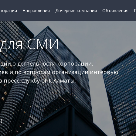
порации
Направления
Дочерние компании
Объявления
 для СМИ
ции о деятельности корпорации,
ев и по вопросам организации интервью
 пресс-службу СПК Алматы:
)