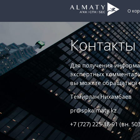
О кор
Контакты
Для получения информа
экспертных комментари
вы можете обращаться в
Темирлан Нихамбаев
pr@spkalmaty.kz
+7 (727) 225-18-91​ (вн. 503