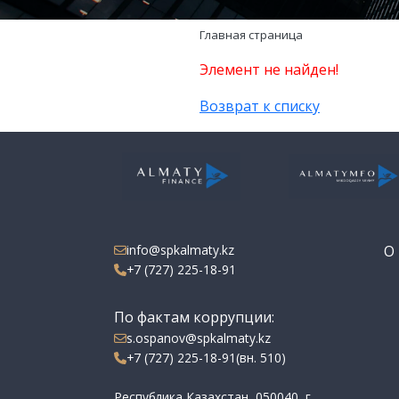
Главная страница
Элемент не найден!
Возврат к списку
info@spkalmaty.kz
О 
+7 (727) 225-18-91
По фактам коррупции:
s.ospanov@spkalmaty.kz
+7 (727) 225-18-91(вн. 510)
Республика Казахстан, 050040, г.