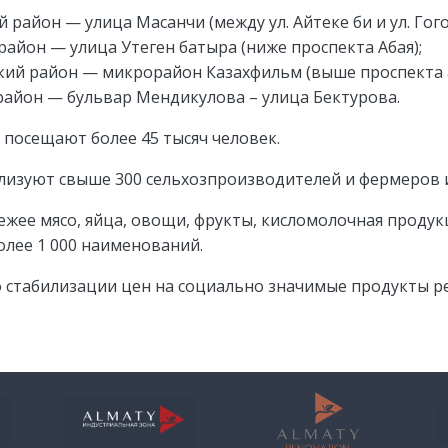
 район — улица Масанчи (между ул. Айтеке би и ул. Гого
район — улица Утеген батыра (ниже проспекта Абая);
кий район — микрорайон Казахфильм (выше проспекта 
район — бульвар Мендикулова – улица Бектурова.
 посещают более 45 тысяч человек.
изуют свыше 300 сельхозпроизводителей и фермеров и
жее мясо, яйца, овощи, фрукты, кисломолочная продукц
олее 1 000 наименований.
о стабилизации цен на социально значимые продукты р