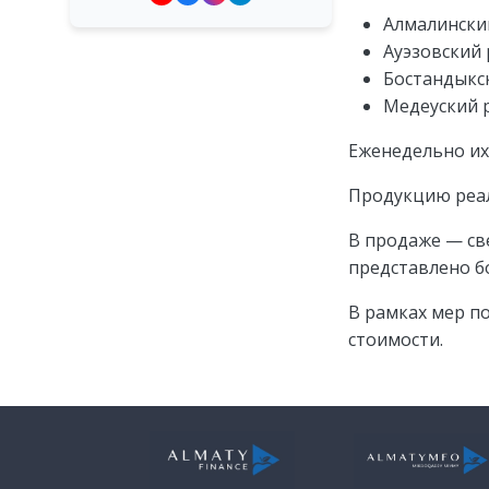
Алмалинский
Ауэзовский 
Бостандыкс
Медеуский 
Еженедельно их
Продукцию реал
В продаже — све
представлено б
В рамках мер п
стоимости.