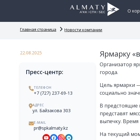
О кор
Главная страница
Новости компании
Ярмарку «
22.08.2025
Организатор яр
Пресс-центр:
города.
Цель ярмарки —
ТЕЛЕФОН
социально знач
+7 (727) 237-69-13
В предстоящие 
АДРЕС
ул. Байзакова 303
представят мяс
выпечку. Время 
E-MAIL
pr@spkalmaty.kz
На текущий мом