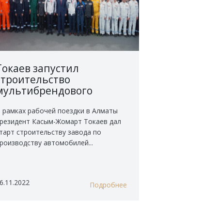
Токаев запустил
строительство
мультибрендового
автозавода в
Индустриальной зоне
 рамках рабочей поездки в Алматы
резидент Касым-Жомарт Токаев дал
Алматы
тарт строительству завода по
роизводству автомобилей...
6.11.2022
Подробнее