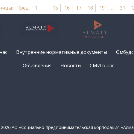
ницы:
Пред.
1
...
15
16
17
18
19
...
31
нас
Внутренние нормативные документы
Омбудс
Объявления
Новости
СМИ о нас
 2026 АО «Социально-предпринимательская корпорация «Алм