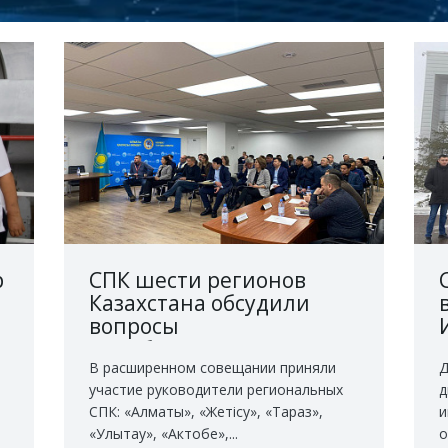
р
СПК шести регионов
Казахстана обсудили
вопросы
продбезопасности и
,
совместного
В расширенном совещании приняли
Д
участие руководители региональных
д
сотрудничества
СПК: «Алматы», «Жетiсу», «Тараз»,
и
«Улытау», «Актобе»,...
о