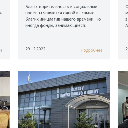
благотворительного
фонда "Жан ана"
Благотворительность и социальные
О
о-
проекты являются одной из самых
м
а
благих инициатив нашего времени. Но
з
иногда фонды, занимающиеся...
А
29.12.2022
2
ее
Подробнее