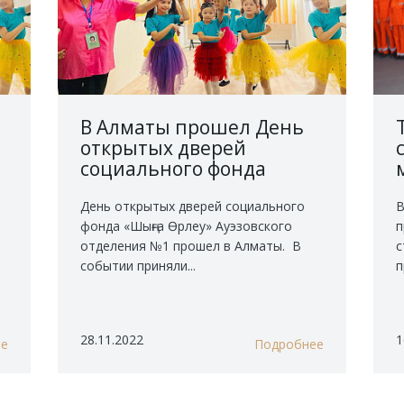
В Алматы прошел День
открытых дверей
социального фонда
«Шыңға Өрлеу»
День открытых дверей социального
В
фонда «Шыңға Өрлеу» Ауэзовского
п
отделения №1 прошел в Алматы. В
с
событии приняли...
п
28.11.2022
1
ее
Подробнее