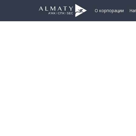
О корпорации
На