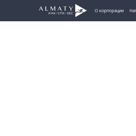
О корпорации
На