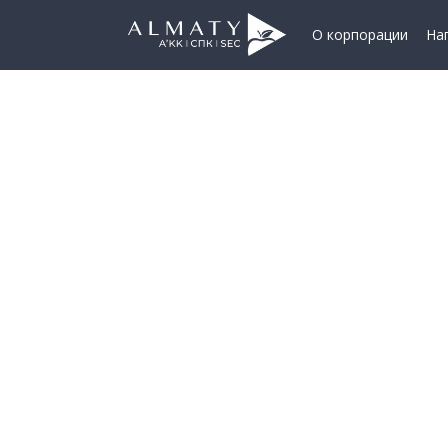
О корпорации
На