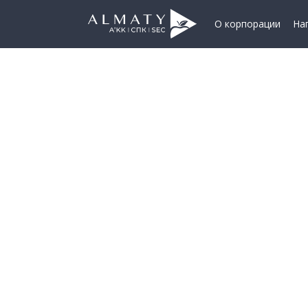
О корпорации
На