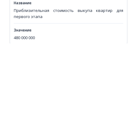
Название
Приблизительная стоимость выкупа квартир для
первого этапа
Значение
480 000 000
Номер
7
Название
Площадь участка
Значение
1,3
Номер
8