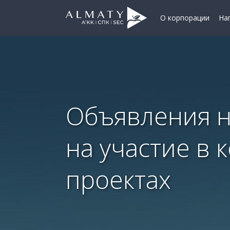
О корпорации
На
Объявления н
на участие в 
проектах