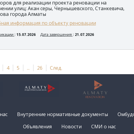
оров для реализации проекта реновации на
чении улиц: Акан серы, Чернышевского, Станкевича,
ова города Алматы
ная информация по объекту реновации
ликации
: 15.07.2026
Дата завершения
: 21.07.2026
4
5
...
26
След.
нас
Внутренние нормативные документы
Омбуд
Объявления
Новости
СМИ о нас