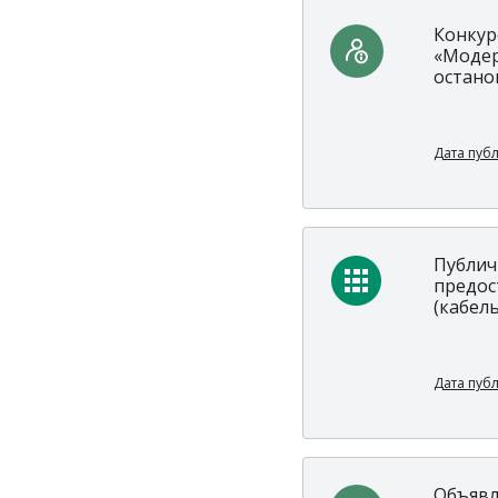
Конкур
«Модер
остано
Дата пуб
Публич
предос
(кабел
Дата пуб
Объявл