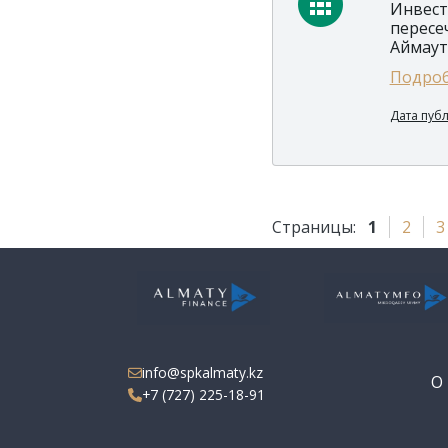
Инвест
пересе
Аймаут
Подроб
Дата пуб
Страницы:
1
2
3
info@spkalmaty.kz
О 
+7 (727) 225-18-91