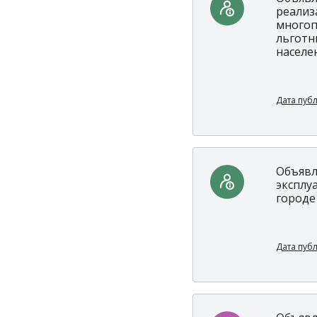
реализ
многоп
льготн
населе
Дата пуб
Объявл
эксплу
городе
Дата пуб