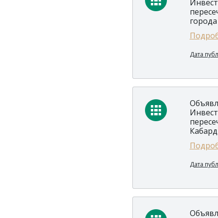
Инвест
пересе
города
Подроб
Дата пуб
Объявл
Инвест
пересе
Кабард
Подроб
Дата пуб
Объявл