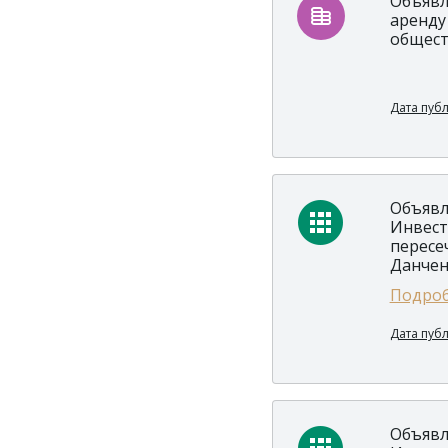
Объявл
аренду
общест
Дата пуб
Объявл
Инвест
пересе
Данчен
Подроб
Дата пуб
Объявл