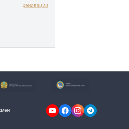
реновации
смен