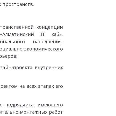
х пространств.
ранственной концепции
«Алматинский IT хаб»,
нального наполнения,
циально-экономического
рьеров;
йн-проекта внутренних
ктом на всех этапах его
 подрядчика, имеющего
ительно-монтажных работ