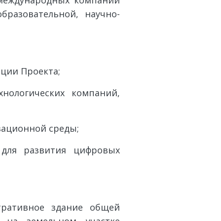
международных компаний
образовательной, научно-
ации Проекта;
нологических компаний,
вационной среды;
для развития цифровых
тративное здание общей