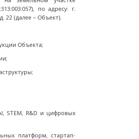
о на земельном участке
3:003:057), по адресу: г.
. 22 (далее – Объект).
кции Объекта;
ии;
структуры;
, STEM, R&D и цифровых
ых платформ, стартап-