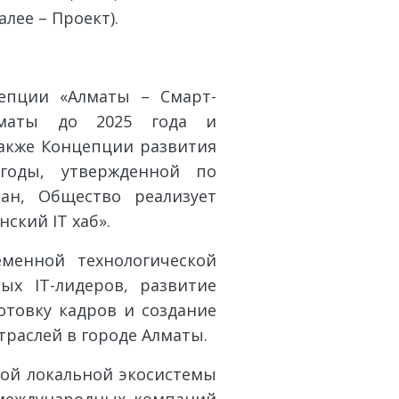
лее – Проект).
епции «Алматы – Смарт-
лматы до 2025 года и
также Концепции развития
 годы, утвержденной по
ан, Общество реализует
ский IT хаб».
менной технологической
ых IT-лидеров, развитие
отовку кадров и создание
траслей в городе Алматы.
ной локальной экосистемы