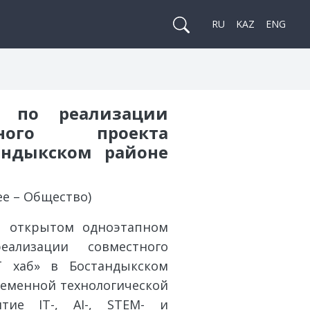
RU
KAZ
ENG
а по реализации
нного проекта
андыкском районе
ее – Общество)
в открытом одноэтапном
ализации совместного
T хаб» в Бостандыкском
ременной технологической
тие IT-, AI-, STEM- и