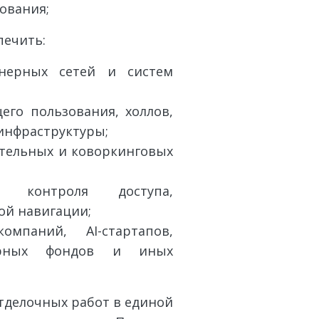
ования;
печить:
нерных сетей и систем
его пользования, холлов,
инфраструктуры;
ательных и коворкинговых
 контроля доступа,
ой навигации;
мпаний, AI-стартапов,
чурных фондов и иных
тделочных работ в единой