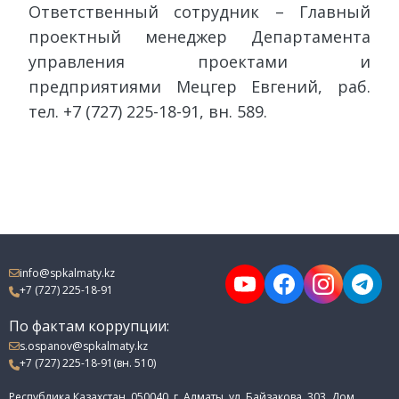
Ответственный сотрудник – Главный
проектный менеджер Департамента
управления проектами и
предприятиями Мецгер Евгений, раб.
тел. +7 (727) 225-18-91, вн. 589.
info@spkalmaty.kz
+7 (727) 225-18-91
По фактам коррупции:
s.ospanov@spkalmaty.kz
+7 (727) 225-18-91(вн. 510)
Республика Казахстан, 050040, г. Алматы, ул. Байзакова, 303, Дом