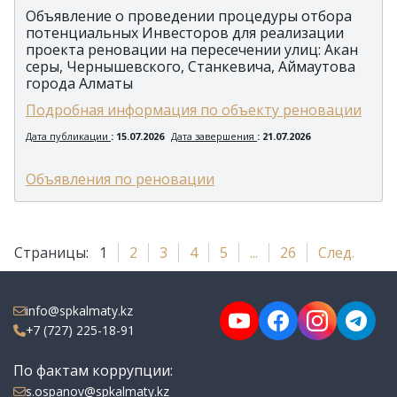
Объявление о проведении процедуры отбора
потенциальных Инвесторов для реализации
проекта реновации на пересечении улиц: Акан
серы, Чернышевского, Станкевича, Аймаутова
города Алматы
Подробная информация по объекту реновации
Дата публикации
: 15.07.2026
Дата завершения
: 21.07.2026
Объявления по реновации
Страницы:
1
2
3
4
5
...
26
След.
info@spkalmaty.kz
+7 (727) 225-18-91
По фактам коррупции:
s.ospanov@spkalmaty.kz