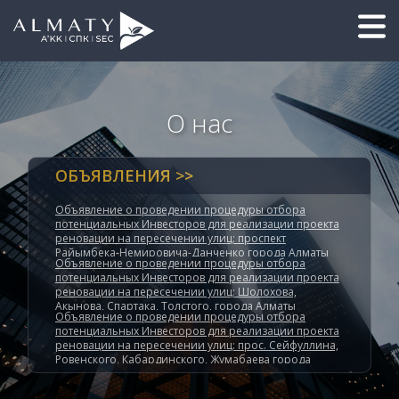
О нас
ОБЪЯВЛЕНИЯ >>
Объявление о проведении процедуры отбора
потенциальных Инвесторов для реализации проекта
реновации на пересечении улиц: проспект
Райымбека-Немировича-Данченко города Алматы
Объявление о проведении процедуры отбора
потенциальных Инвесторов для реализации проекта
реновации на пересечении улиц: Шолохова,
Акынова, Спартака, Толстого, города Алматы
Объявление о проведении процедуры отбора
потенциальных Инвесторов для реализации проекта
реновации на пересечении улиц: прос. Сейфуллина,
Ровенского, Кабардинского, Жумабаева города
Алматы